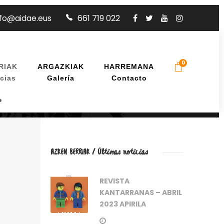
nfo@aidae.eus
661 719 022
0
RIAK
ARGAZKIAK
HARREMANA
cias
Galería
Contacto
AZKEN BERRIAK / Últimas noticias
REVISTA
KANTARRANAS – ABRIL
2023 APIRILA