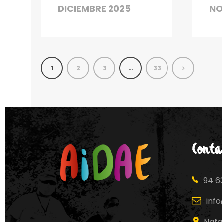
DICIEMBRE 2025
NO
1
2
3
…
33
Conta
94 63
inf
Nafa