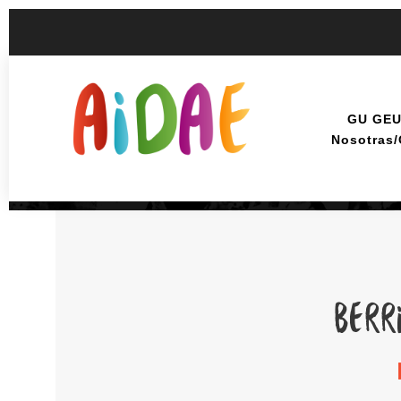
GU GE
Nosotras
BERR