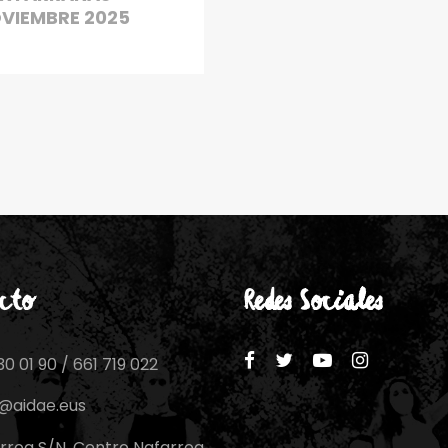
VIEMBRE 2025
cto
Redes Sociales
0 01 90 / 661 719 022
o@aidae.eus
rroa S/N, Centro Nafarroa