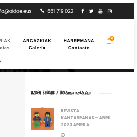
nfo@aidae.eus
661 719 022
0
RIAK
ARGAZKIAK
HARREMANA
cias
Galería
Contacto
AZKEN BERRIAK / Últimas noticias
REVISTA
KANTARRANAS – ABRIL
2023 APIRILA