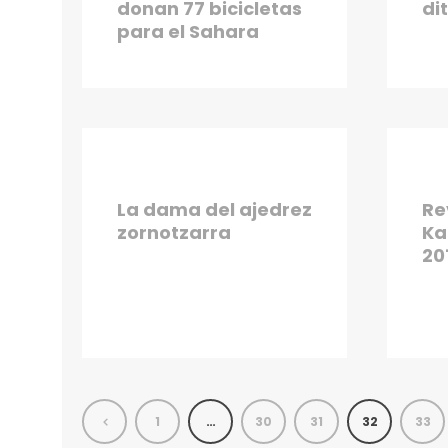
donan 77 bicicletas
di
para el Sahara
La dama del ajedrez
Re
zornotzarra
Ka
20
1
…
30
31
32
33