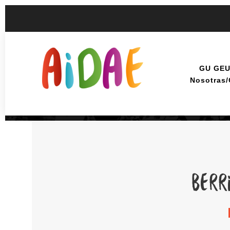
GU GE
Nosotras
BERR