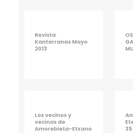
Revista
O
Kantarranas Mayo
GA
2013
MU
Los vecinos y
Am
vecinas de
Et
Amorebieta-Etxano
35