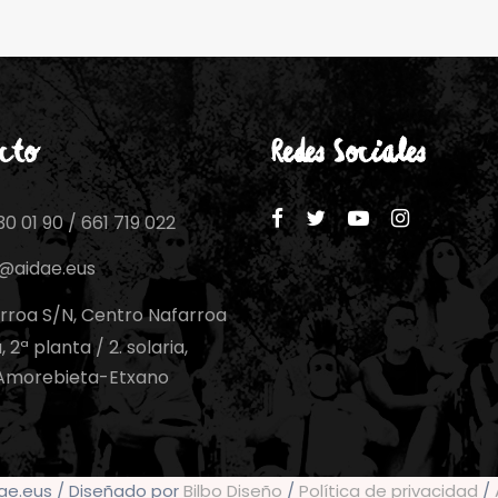
cto
Redes Sociales
0 01 90 / 661 719 022
o@aidae.eus
rroa S/N, Centro Nafarroa
 2ª planta / 2. solaria,
Amorebieta-Etxano
dae.eus / Diseñado por
Bilbo Diseño
/
Política de privacidad
/