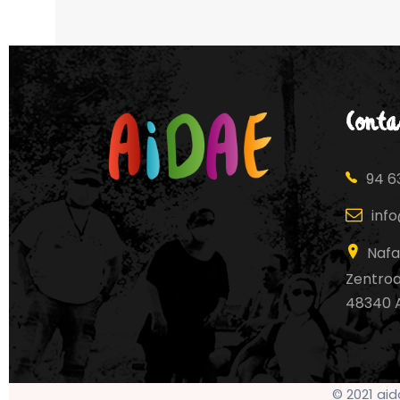
Conta
94 63
inf
Nafa
Zentroa,
48340 
© 2021 ai