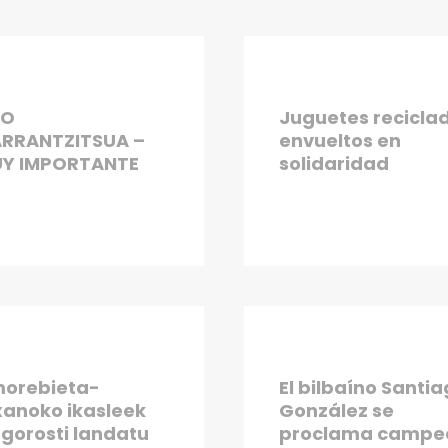
SO
Juguetes recicla
RRANTZITSUA –
envueltos en
Y IMPORTANTE
solidaridad
orebieta-
El bilbaíno Santi
xanoko ikasleek
González se
 gorosti landatu
proclama campe