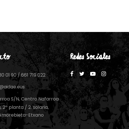
cto
Redes Sociales
0 01 90 / 661 719 022
o@aidae.eus
rroa S/N, Centro Nafarroa
 2ª planta / 2. solaria,
Amorebieta-Etxano