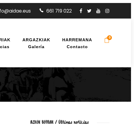
nfo@aidae.eus
661 719 022
0
RIAK
ARGAZKIAK
HARREMANA
cias
Galería
Contacto
AZKEN BERRIAK / Últimas noticias