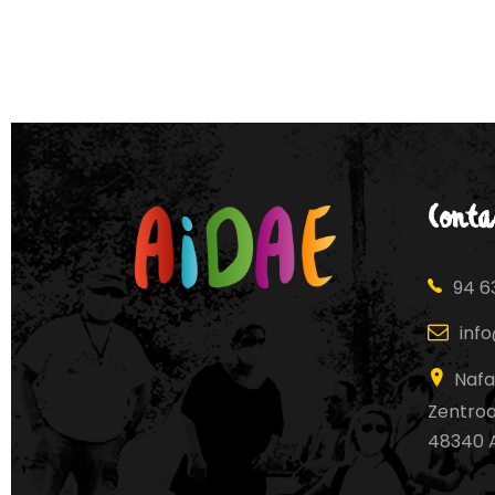
Conta
94 63
inf
Nafa
Zentroa,
48340 