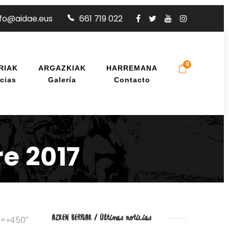
nfo@aidae.eus
661 719 022
0
RIAK
ARGAZKIAK
HARREMANA
cias
Galería
Contacto
e 2017
AZKEN BERRIAK / Últimas noticias
t=»450″