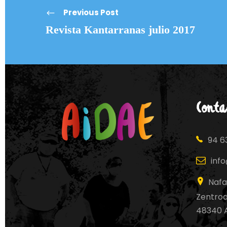
Previous Post
Revista Kantarranas julio 2017
Conta
94 63
inf
Nafa
Zentroa,
48340 