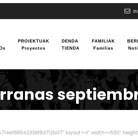
i
U
PROIEKTUAK
DENDA
FAMILIAK
BER
/os
Proyectos
TIENDA
Familias
Noti
rranas septiembr
714e168642339f8d712b07″ layout=»1″ width=»550″ heigh