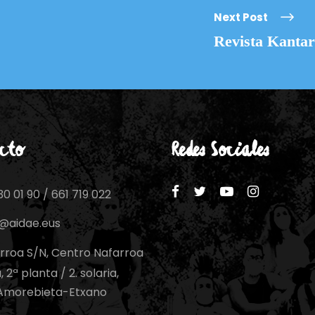
Next Post
Revista Kantar
cto
Redes Sociales
0 01 90 / 661 719 022
o@aidae.eus
rroa S/N, Centro Nafarroa
 2ª planta / 2. solaria,
Amorebieta-Etxano