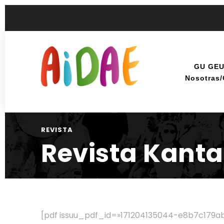
GU GE
Nosotras
REVISTA
Revista Kanta
[pdf issuu_pdf_id=»171204135044-e8b7c179ab