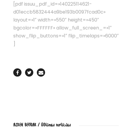
[pdf issuu_pdf_id=»140225114621-
d01eccb5832444a9be193b0097fcad0c»
layout=»1″ width=»550″ height=»450″
bgcolor=»FFFFFF» allow_full_screen_=»1″
show_flip_buttons=»1″ flip_timelaps=»6000″
]
AZKEN BERRIAK / Últimas noticias