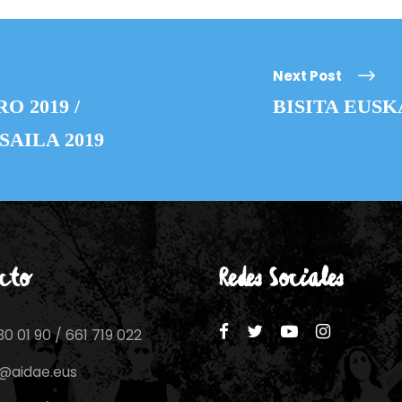
Next Post
 2019 /
BISITA EUS
AILA 2019
cto
Redes Sociales
0 01 90 / 661 719 022
o@aidae.eus