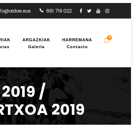
nfo@aidae.eus
661 719 022
0
RIAK
ARGAZKIAK
HARREMANA
cias
Galería
Contacto
2019 /
RTXOA 2019