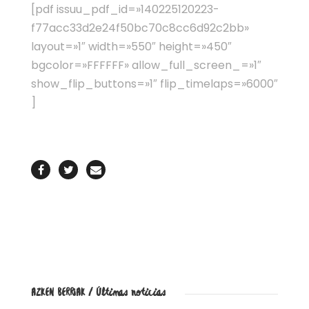
[pdf issuu_pdf_id=»140225120223-
f77acc33d2e24f50bc70c8cc6d92c2bb»
layout=»1″ width=»550″ height=»450″
bgcolor=»FFFFFF» allow_full_screen_=»1″
show_flip_buttons=»1″ flip_timelaps=»6000″
]
AZKEN BERRIAK / Últimas noticias