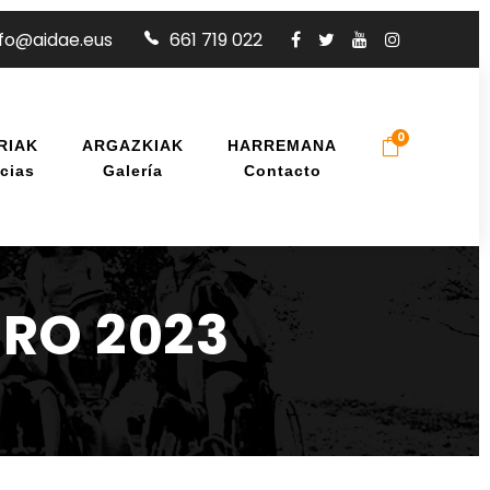
nfo@aidae.eus
661 719 022
0
RIAK
ARGAZKIAK
HARREMANA
cias
Galería
Contacto
RO 2023