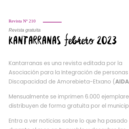
Revista Nº 210
Revista gratuita
KANTARRANAS febrero 2023
Kantarranas es una revista editada por la
Asociación para la Integración de personas
Discapacidad de Amorebieta-Etxano (
AIDA
Mensualmente se imprimen 6.000 ejemplare
distribuyen de forma gratuita por el municip
Entra a ver noticias sobre lo que ha pasado