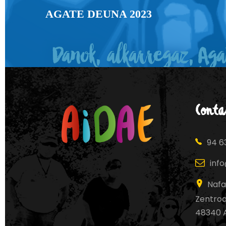
AGATE DEUNA 2023
Conta
94 63
inf
Nafa
Zentroa,
48340 