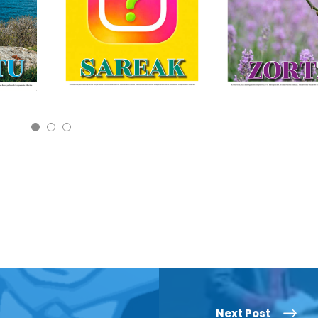
REVIST
REVI
T
A
A
Next Post