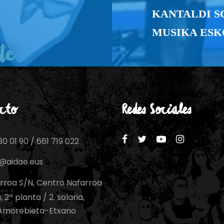
KANTALDI SO
MUSIKA ES
cto
Redes Sociales
0 01 90 / 661 719 022
o@aidae.eus
rroa S/N, Centro Nafarroa
 2ª planta / 2. solaria,
Amorebieta-Etxano