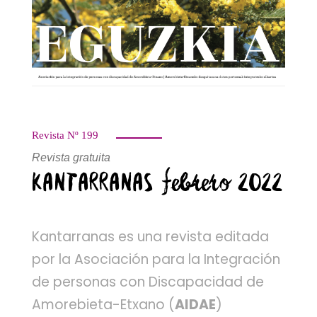
Revista Nº 199
Revista gratuita
KANTARRANAS febrero 2022
Kantarranas es una revista editada
por la Asociación para la Integración
de personas con Discapacidad de
Amorebieta-Etxano (
AIDAE
)