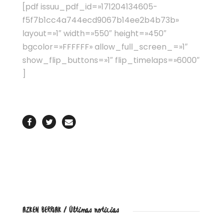
[pdf issuu_pdf_id=»171204134605-
f5f7b1cc4a744ecd9067b14ee2b4b73b»
layout=»1″ width=»550″ height=»450″
bgcolor=»FFFFFF» allow_full_screen_=»1″
show_flip_buttons=»1″ flip_timelaps=»6000″
]
AZKEN BERRIAK / Últimas noticias