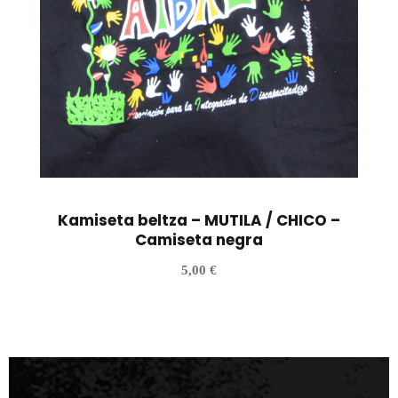
Kamiseta beltza – MUTILA / CHICO –
Camiseta negra
5,00
€