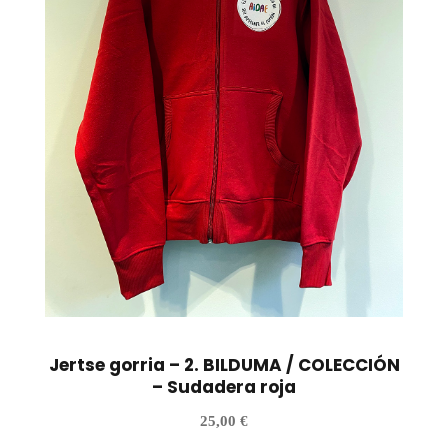
Jertse gorria – 2. BILDUMA / COLECCIÓN
– Sudadera roja
25,00
€