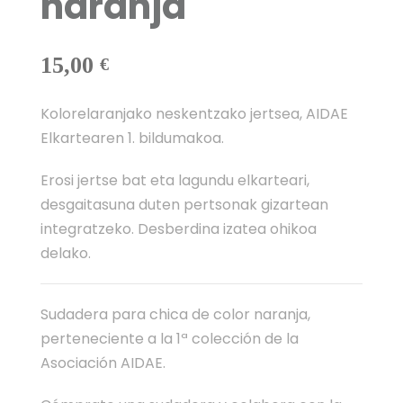
naranja
15,00
€
Kolorelaranjako neskentzako jertsea, AIDAE
Elkartearen 1. bildumakoa.
Erosi jertse bat eta lagundu elkarteari,
desgaitasuna duten pertsonak gizartean
integratzeko. Desberdina izatea ohikoa
delako.
Sudadera para chica de color naranja,
perteneciente a la 1ª colección de la
Asociación AIDAE.