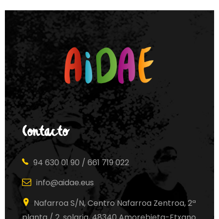
Contacto
94 630 01 90 / 661 719 022
info@aidae.eus
Nafarroa S/N, Centro Nafarroa Zentroa, 2ª
planta / 2. solaria, 48340 Amorebieta-Etxano