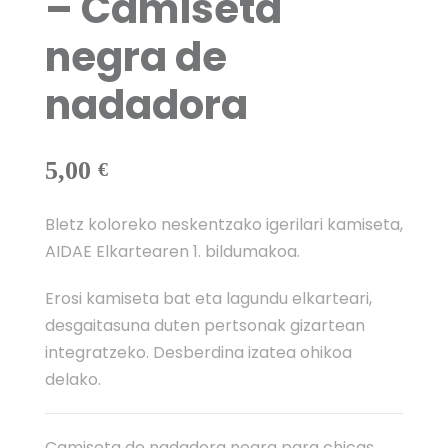
– Camiseta
negra de
nadadora
5,00
€
Bletz koloreko neskentzako igerilari kamiseta,
AIDAE Elkartearen 1. bildumakoa.
Erosi kamiseta bat eta lagundu elkarteari,
desgaitasuna duten pertsonak gizartean
integratzeko. Desberdina izatea ohikoa
delako.
Camiseta de nadadora negra para chicas,