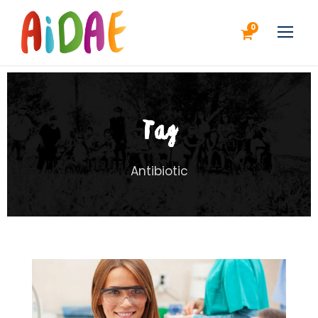
0
Tag
Antibiotic