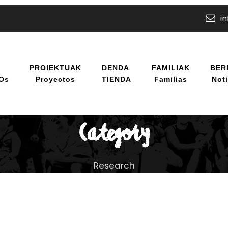
i
U
PROIEKTUAK
DENDA
FAMILIAK
BER
/os
Proyectos
TIENDA
Familias
Noti
Category
Research