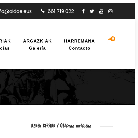
nfo@aidae.eus
661 719 022
0
RIAK
ARGAZKIAK
HARREMANA
cias
Galería
Contacto
AZKEN BERRIAK / Últimas noticias