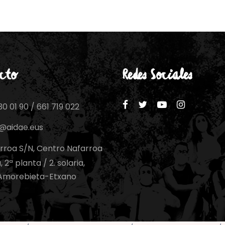
cto
Redes Sociales
0 01 90 / 661 719 022
o@aidae.eus
rroa S/N, Centro Nafarroa
 2ª planta / 2. solaria,
Amorebieta-Etxano