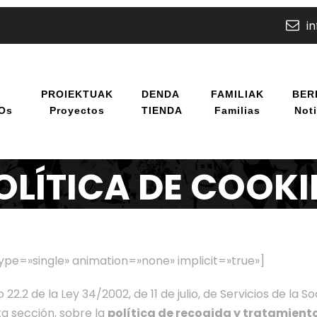
i
U
PROIEKTUAK
DENDA
FAMILIAK
BER
/os
Proyectos
TIENDA
Familias
Noti
OLÍTICA DE COOKI
_type=»single» animation=»none» implicit=»true»]
 22.2 de la Ley 34/2002, de 11 de julio, de Servicios de la
ta sección, sobre la
política de recogida y tratamient