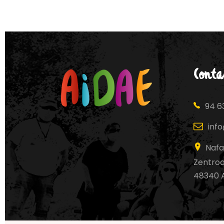
Conta
94 63
inf
Nafa
Zentroa,
48340 