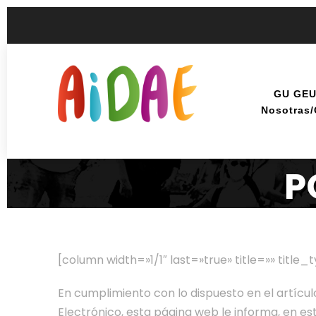
GU GE
Nosotras
P
[column width=»1/1″ last=»true» title=»» title
En cumplimiento con lo dispuesto en el artículo
Electrónico, esta página web le informa, en es