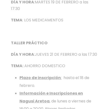
DÍA Y HORA
:MARTES 19 DE FEBRERO a las
17:30
TEMA
: LOS MEDICAMENTOS
TALLER PRÁCTICO
DÍA Y HORA
:JUEVES 21 DE FEBRERO a las 17:30
TEMA:
AHORRO DOMESTICO
Plazo de inscripción
:
hasta el 18 de
febrero.
Información e Inscripciones en
Nagusi Aretoa
, de lunes a viernes de
16:00 a 20:00. Plazas limitadas.