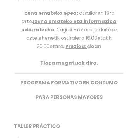
I
zena emateko epea
:
otsailaren 18ra
arte.
Izena emateko eta informazioa
eskuratzeko
Nagusi Aretora jo daiteke
astelehenetik ostiralera 16:00etatik
20:00etara.
Prezioa:
doan
Plaza mugatuak dira.
PROGRAMA FORMATIVO EN CONSUMO
PARA PERSONAS MAYORES
TALLER PRÁCTICO