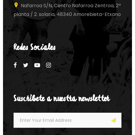
Nafarroa S/N, Centro Nafarroa Zentroa, 2ª
planta / 2. solaria, 48340 Amorebieta-Etxano
Redes Sociales
Suscríbete a nuestra newsletter