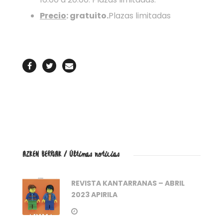
Precio
: gratuito.
Plazas limitadas
AZKEN BERRIAK / Últimas noticias
REVISTA KANTARRANAS – ABRIL
2023 APIRILA