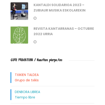
KANTALDI SOLIDARIOA 2023 –
ZUBIAUR MUSIKA ESKOLAREKIN
REVISTA KANTARRANAS – OCTUBRE
2022 URRIA
GURE PROIEKTUAK / Nuestros proyectos
TXIKIEN TALDEA
Grupo de txikis
DENBORA LIBREA
Tiempo libre