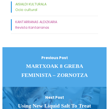
AISIALDI KULTURALA
Ocio cultural
KANTARRANAS ALDIZKARIA
Revista Kantarranas
Previous Post
MARTXOAK 8 GREBA
FEMINISTA – ZORNOTZA
Next Post
Using New Liquid Salt To Treat