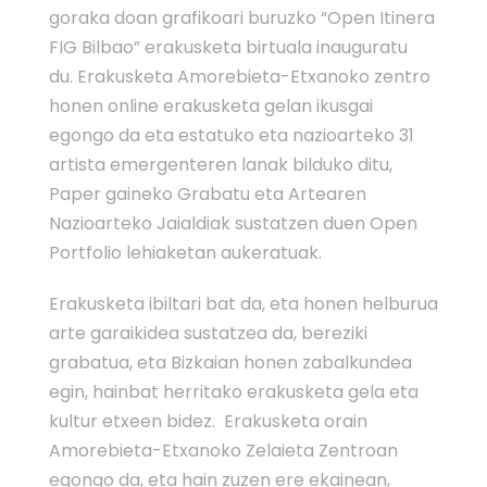
goraka doan grafikoari buruzko “Open Itinera
FIG Bilbao” erakusketa birtuala inauguratu
du. Erakusketa Amorebieta-Etxanoko zentro
honen online erakusketa gelan ikusgai
egongo da eta estatuko eta nazioarteko 31
artista emergenteren lanak bilduko ditu,
Paper gaineko Grabatu eta Artearen
Nazioarteko Jaialdiak sustatzen duen Open
Portfolio lehiaketan aukeratuak.
Erakusketa ibiltari bat da, eta honen helburua
arte garaikidea sustatzea da, bereziki
grabatua, eta Bizkaian honen zabalkundea
egin, hainbat herritako erakusketa gela eta
kultur etxeen bidez. Erakusketa orain
Amorebieta-Etxanoko Zelaieta Zentroan
egongo da, eta hain zuzen ere ekainean,