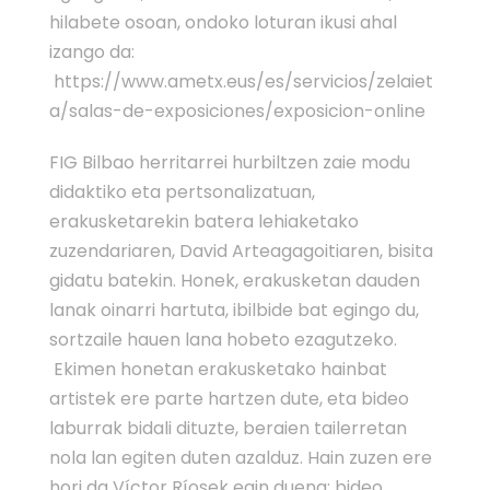
hilabete osoan, ondoko loturan ikusi ahal
izango da:
https://www.ametx.eus/es/servicios/zelaiet
a/salas-de-exposiciones/exposicion-online
FIG Bilbao herritarrei hurbiltzen zaie modu
didaktiko eta pertsonalizatuan,
erakusketarekin batera lehiaketako
zuzendariaren, David Arteagagoitiaren, bisita
gidatu batekin. Honek, erakusketan dauden
lanak oinarri hartuta, ibilbide bat egingo du,
sortzaile hauen lana hobeto ezagutzeko.
Ekimen honetan erakusketako hainbat
artistek ere parte hartzen dute, eta bideo
laburrak bidali dituzte, beraien tailerretan
nola lan egiten duten azalduz. Hain zuzen ere
hori da Víctor Ríosek egin duena: bideo