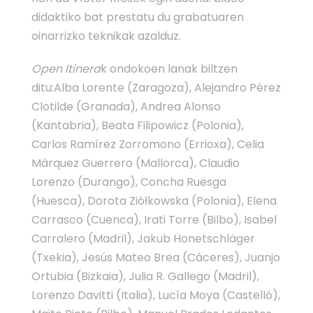
didaktiko bat prestatu du grabatuaren
oinarrizko teknikak azalduz.
Open Itinera
k ondokoen lanak biltzen
ditu:Alba Lorente (Zaragoza), Alejandro Pérez
Clotilde (Granada), Andrea Alonso
(Kantabria), Beata Filipowicz (Polonia),
Carlos Ramírez Zorromono (Errioxa), Celia
Márquez Guerrero (Mallorca), Claudio
Lorenzo (Durango), Concha Ruesga
(Huesca), Dorota Ziółkowska (Polonia), Elena
Carrasco (Cuenca), Irati Torre (Bilbo), Isabel
Carralero (Madril), Jakub Honetschläger
(Txekia), Jesús Mateo Brea (Cáceres), Juanjo
Ortubia (Bizkaia), Julia R. Gallego (Madril),
Lorenzo Davitti (Italia), Lucía Moya (Castelló),