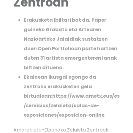
Zentroan
Erakusketa ibiltari bat da, Paper
gaineko Grabatu eta Artearen
Nazioarteko Jaialdiak sustatzen
duen Open Portfolioan parte hartzen
duten 31 artista emergenteren lanak
biltzen dituena.
Ekainean ikusgai egongo da
zentroko erakusketen gela
birtualean:
https://www.ametx.eus/es
/servicios/zelaieta/salas-de-
exposiciones/exposicion-online
Amorebieta-Etxanoko Zelaieta Zentroak