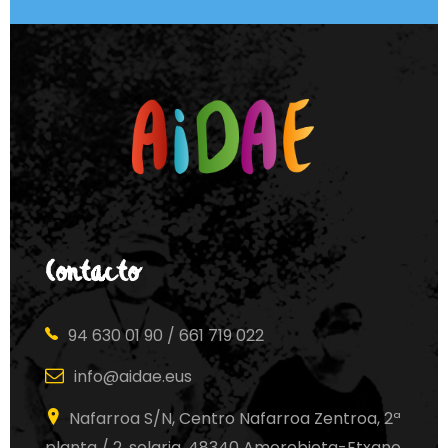
Contacto
94 630 01 90 / 661 719 022
info@aidae.eus
Nafarroa S/N, Centro Nafarroa Zentroa, 2ª
planta / 2. solaria, 48340 Amorebieta-Etxano