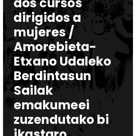
dos cursos
dirigidos a
mujeres /
Amorebieta-
Etxano Udaleko
Berdintasun
Sailak
emakumeei
zuzendutako bi
ikastaro