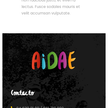
non faucibus justo, et viverra
lectus. Fusce sodales mauris et
velit accumsan vulputate.
Contacto