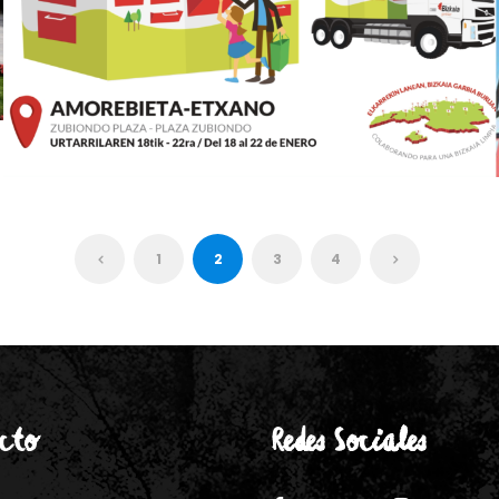
1
2
3
4
cto
Redes Sociales