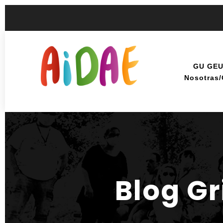
GU GE
Nosotras
Blog G