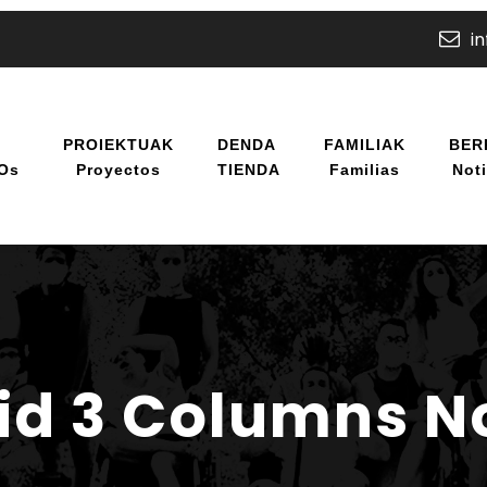
i
U
PROIEKTUAK
DENDA
FAMILIAK
BER
/os
Proyectos
TIENDA
Familias
Noti
rid 3 Columns N