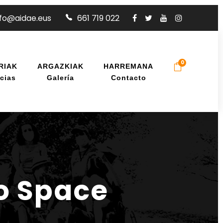
nfo@aidae.eus
661 719 022
0
RIAK
ARGAZKIAK
HARREMANA
cias
Galería
Contacto
o Space