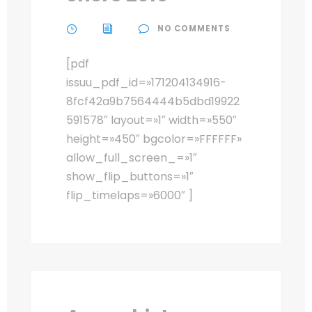
NO COMMENTS
[pdf
issuu_pdf_id=»171204134916-
8fcf42a9b7564444b5dbd19922
591578″ layout=»1″ width=»550″
height=»450″ bgcolor=»FFFFFF»
allow_full_screen_=»1″
show_flip_buttons=»1″
flip_timelaps=»6000″ ]