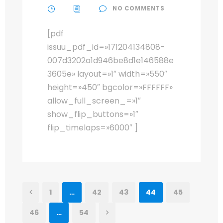
NO COMMENTS
[pdf
issuu_pdf_id=»171204134808-
007d3202a1d946be8d1e146588e
3605e» layout=»1″ width=»550″
height=»450″ bgcolor=»FFFFFF»
allow_full_screen_=»1″
show_flip_buttons=»1″
flip_timelaps=»6000″ ]
1
…
42
43
44
45
46
…
54