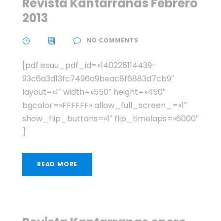
Revista Kantarranas Febrero
2013
NO COMMENTS
[pdf issuu_pdf_id=»140225114439-
93c6a3d13fc7496a9beac8f6883d7cb9″
layout=»1″ width=»550″ height=»450″
bgcolor=»FFFFFF» allow_full_screen_=»1″
show_flip_buttons=»1″ flip_timelaps=»6000″
]
READ MORE