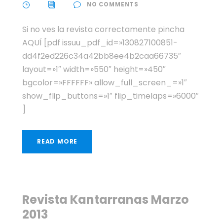
NO COMMENTS
Si no ves la revista correctamente pincha
AQUÍ [pdf issuu_pdf_id=»130827100851-
dd4f2ed226c34a42bb8ee4b2caa66735″
layout=»1″ width=»550″ height=»450″
bgcolor=»FFFFFF» allow_full_screen_=»1″
show_flip_buttons=»1″ flip_timelaps=»6000″
]
READ MORE
Revista Kantarranas Marzo
2013