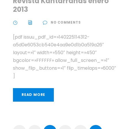
Revista Kantarranas enero
2013
NO COMMENTS
[pdf issuu_pdf_id=»140225114312-
a5d0e6053cb540e4aa9e0d1b0a519a26″
layout=»1″ width=»550″ height=»450″
bgcolor=»FFFFFF» allow_full_screen_=»1″
show_flip_buttons=»1″ flip_timelaps=»6000″
]
READ MORE