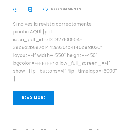
NO COMMENTS
Si no ves la revista correctamente
pincha AQUÍ [pdf
issuu_pdf_id=»130827100904-
38b9d2b987e14429930fb4f40b9fa026″
layout=»1″ width=»550″ height=»450″
bgcolor=»FFFFFF» allow_full_screen_=»1″
show_flip_buttons=»1″ flip_timelaps=»6000″
]
READ MORE