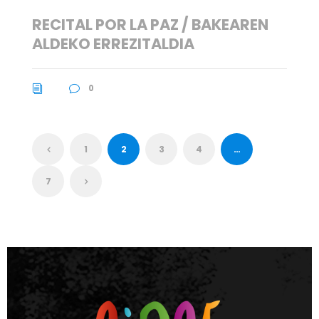
RECITAL POR LA PAZ / BAKEAREN
ALDEKO ERREZITALDIA
0
1
2
3
4
…
7