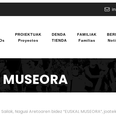
i
U
PROIEKTUAK
DENDA
FAMILIAK
BER
/os
Proyectos
TIENDA
Familias
Noti
L MUSEORA
Sailak, Nagusi Aretoaren bidez “EUSKAL MUSEORA”, joatek