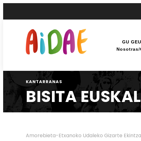
GU GE
Nosotras
KANTARRANAS
BISITA EUSKA
Amorebieta-Etxanoko Udaleko Gizarte Ekintza 