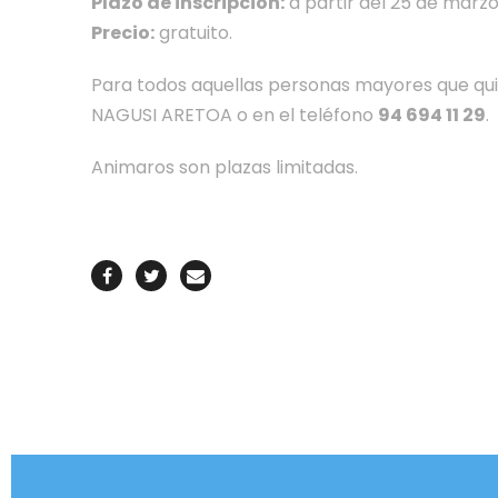
Plazo de inscripción:
a partir del 25 de marzo
Precio:
gratuito.
Para todos aquellas personas mayores que qu
NAGUSI ARETOA o en el teléfono
94 694 11 29
.
Animaros son plazas limitadas.