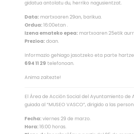
gidatua antolatu du, herriko nagusientzat.
Data:
martxoaren 29an, barikua.
Ordua:
16:00etan .
Izena emateko epea:
martxoaren 25etik aurr
Prezioa:
doan.
Informazio gehiago jasotzeko eta parte hart
694 11 29
telefonoan.
Anima zaitezte!
El Área de Acción Social del Ayuntamiento de A
guiada al “MUSEO VASCO”, dirigido a las perso
Fecha:
viernes 29 de marzo.
Hora:
16:00 horas.