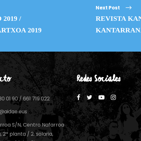
Next Post
2019 /
REVISTA KAN
RTXOA 2019
KANTARRANA
cto
Redes Sociales
0 01 90 / 661 719 022
o@aidae.eus
rroa S/N, Centro Nafarroa
 2ª planta / 2. solaria,