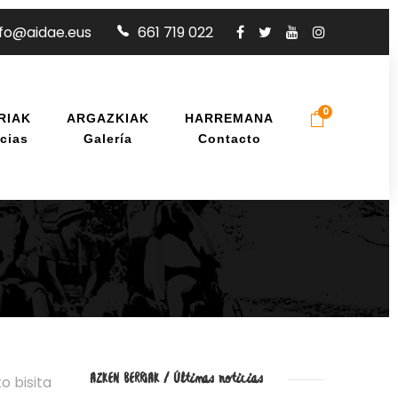
nfo@aidae.eus
661 719 022
0
RIAK
ARGAZKIAK
HARREMANA
cias
Galería
Contacto
AZKEN BERRIAK / Últimas noticias
o bisita